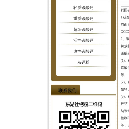
轻质碳酸钙
我国
1.
重质碳酸钙
前面
超细碳酸钙
GC
2、
活性碳酸钙
解放
改性碳酸钙
碳酸
(1
灰钙粉
铝酸
等。
(2
酸钙
(3
轻钙
纳米钙
控制
等，