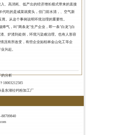
投入、高消耗、低产出的经济增长模式带来的直接
0年代吃的是咸菜就窝头，但门前水清，、空气新
反胃。从这个事例说明环境治理的重要性。
气，叫“两条龙”生产企业，即一条“白龙”(白
，灰渣、炉渣到处倒，环境污染难治理。也有人形容
述情况有所改变，有些企业如桂林金山化工等企
行业兴起。
子的分析
8003212585
寿县东湖社钙粉加工厂
88709840
com