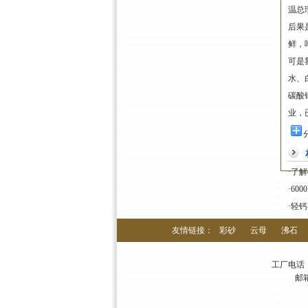
温总
后果
鲜，
可是
水、
碳酸
业，
·
了解
·
60
·
轻钙
友情链接：
彩砂
云母
沸石
工厂电话：03
邮箱