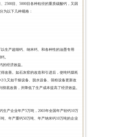
0目、2500目、5000目各种粒径的重质碳酸钙，又因
，分为以下几种规格：
可以生产超细钙、纳米钙、和各种性的油墨专用
用钙。
钙的经济效益。
度得改善。如石灰窑的改造和引进后，使吨钙煤耗
减少2/3;又如干燥设备、脱水设备、筛粉设备更新改
得到彻底改善，并降低了生产成本提高了经济效益。
钙生产企业年产5万吨，2003年全国年产轻钙10万
万吨、年产重钙50万吨、年产纳米钙10万吨的企业