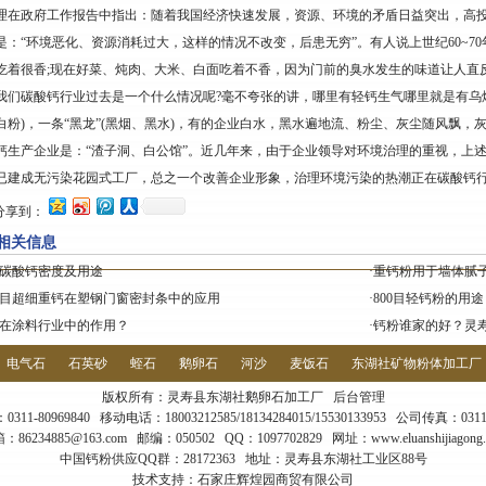
理在政府工作报告中指出：随着我国经济快速发展，资源、环境的矛盾日益突出，高
是：“环境恶化、资源消耗过大，这样的情况不改变，后患无穷”。有人说上世纪60~7
吃着很香;现在好菜、炖肉、大米、白面吃着不香，因为门前的臭水发生的味道让人直
我们碳酸钙行业过去是一个什么情况呢?毫不夸张的讲，哪里有轻钙生气哪里就是有乌烟瘴
白粉)，一条“黑龙”(黑烟、黑水)，有的企业白水，黑水遍地流、粉尘、灰尘随风飘
钙生产企业是：“渣子洞、白公馆”。近几年来，由于企业领导对环境治理的重视，上
已建成无污染花园式工厂，总之一个改善企业形象，治理环境污染的热潮正在碳酸钙
分享到：
相关信息
碳酸钙密度及用途
·
重钙粉用于墙体腻
00目超细重钙在塑钢门窗密封条中的应用
·
800目轻钙粉的用途？1
在涂料行业中的作用？
·
钙粉谁家的好？灵
电气石
石英砂
蛭石
鹅卵石
河沙
麦饭石
东湖社矿物粉体加工厂
版权所有：灵寿县东湖社鹅卵石加工厂
后台管理
11-80969840 移动电话：18003212585/18134284015/15530133953 公司传真：0311-
：86234885@163.com 邮编：050502 QQ：1097702829 网址：www.eluanshijiagong.
中国钙粉供应QQ群：28172363 地址：灵寿县东湖社工业区88号
技术支持：
石家庄辉煌园商贸有限公司