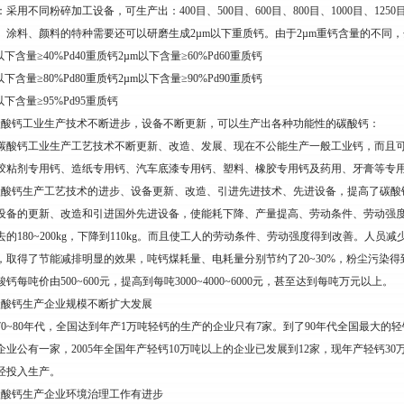
：采用不同粉碎加工设备，可生产出：400目、500目、600目、800目、1000目、125
、涂料、颜料的特种需要还可以研磨生成2µm以下重质钙。由于2µm重钙含量的不同
以下含量≥40%Pd40重质钙2µm以下含量≥60%Pd60重质钙
以下含量≥80%Pd80重质钙2µm以下含量≥90%Pd90重质钙
以下含量≥95%Pd95重质钙
碳酸钙工业生产技术不断进步，设备不断更新，可以生产出各种功能性的碳酸钙：
碳酸钙工业生产工艺技术不断更新、改造、发展、现在不公能生产一般工业钙，而且
胶粘剂专用钙、造纸专用钙、汽车底漆专用钙、塑料、橡胶专用钙及药用、牙膏等专
碳酸钙生产工艺技术的进步、设备更新、改造、引进先进技术、先进设备，提高了碳酸
设备的更新、改造和引进国外先进设备，使能耗下降、产量提高、劳动条件、劳动强
去的180~200kg，下降到110kg。而且使工人的劳动条件、劳动强度得到改善。人员
，取得了节能减排明显的效果，吨钙煤耗量、电耗量分别节约了20~30%，粉尘污染
钙每吨价由500~600元，提高到每吨3000~4000~6000元，甚至达到每吨万元以上。
碳酸钙生产企业规模不断扩大发展
70~80年代，全国达到年产1万吨轻钙的生产的企业只有7家。到了90年代全国最大的轻
企业公有一家，2005年全国年产轻钙10万吨以上的企业已发展到12家，现年产轻钙30
经投入生产。
碳酸钙生产企业环境治理工作有进步