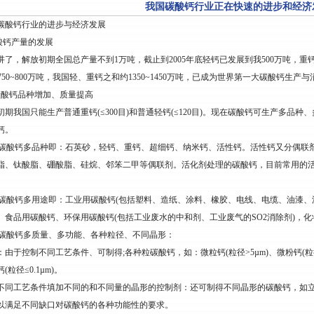
我国碳酸钙行业正在快速的进步和经济
碳酸钙行业的进步与经济发展
碳酸钙产量的发展
讲了，解放初期全国总产量不到1万吨，截止到2005年底轻钙已发展到我500万吨，重钙550~6
C750~800万吨，我国轻、重钙之和约1350~1450万吨，已成为世界第一大碳酸钙生产
碳酸钙品种增加、质量提高
初期我国只能生产普通重钙(≤300目)和普通轻钙(≤120目)。现在碳酸钙可生产多
钙。
)、碳酸钙多品种即：石英砂，轻钙、重钙、超细钙、纳米钙、活性钙。活性钙又分偶
脂、钛酸脂、硼酸脂、硅烷、邻笨二甲等偶联剂。活化剂处理的碳酸钙，目前常用的
)、碳酸钙多用途即：工业用碳酸钙(包括塑料、造纸、涂料、橡胶、电线、电缆、油漆
、食品用碳酸钙、环保用碳酸钙(包括工业废水的中和剂、工业废气的SO2消除剂)，化
)、碳酸钙多质量、多功能、各种粒径、不同晶形：
：由于控制不同工艺条件、可制得;各种粒碳酸钙，如：微粒钙(粒径>5µm)、微粉钙(粒径≥1µ
(粒径≤0.1µm)。
不同工艺条件填加不同的和不同量的晶形的控制剂：还可制得不同晶形的碳酸钙，如
以满足不同缺口对碳酸钙的各种功能性的要求。