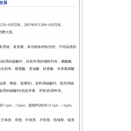
发展
50万吨，2007年PCC600~650万吨，
与消费大国。
品种、多用途、多质量、多功能各种粒径的、不同晶形的
联剂处理的碳酸钙，目前常用的偶联钙有：磷酸酯、
活化剂有：硬脂酸、亚油酸、松香酸、木质素磺酸
、油墨、陶瓷、玻璃等)，饮料用碳酸钙、医药用碳
妆用的碳酸钙(包括牙膏、牙粉)的原料等。
m，≤5µm)、超细钙(粒径≥0.1µm，≤1µm)、
立方体形、球形、针状形、片状形、纺锤形、链形