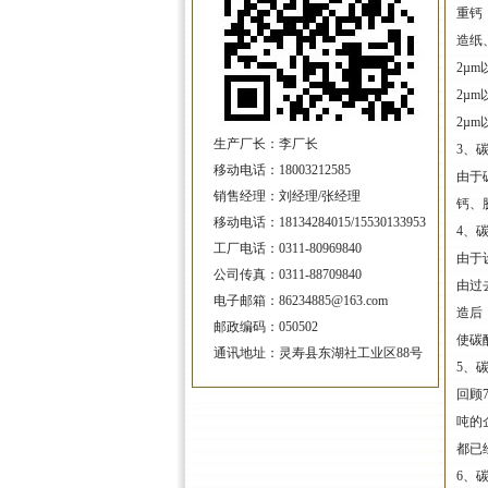
重钙
造纸
2µm
2µm
2µm
生产厂长：李厂长
3、
移动电话：18003212585
由于
销售经理：刘经理/张经理
钙、
移动电话：18134284015/15530133953
4、
工厂电话：0311-80969840
由于
公司传真：0311-88709840
由过
电子邮箱：86234885@163.com
造后
邮政编码：050502
使碳酸
通讯地址：灵寿县东湖社工业区88号
5、
回顾
吨的
都已
6、