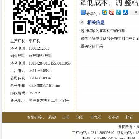
降低成本、调 整
0
分享到：
相关信息
·
超细碳酸钙在塑料中的作用
·
帮你了解重质碳酸钙在塑料当中起
生产厂长：李厂长
·
重钙粉的开采
移动电话：18003212585
销售经理：刘经理/张经理
移动电话：18134284015/15530133953
工厂电话：0311-80969840
公司传真：0311-88709840
电子邮箱：86234885@163.com
邮政编码：050502
通讯地址：灵寿县东湖社工业区88号
友情链接：
彩砂
云母
沸石
电气石
石英砂
蛭石
版权所有：
工厂电话：0311-80969840 移动电话：180032
邮箱：86234885@163.com 邮编：050