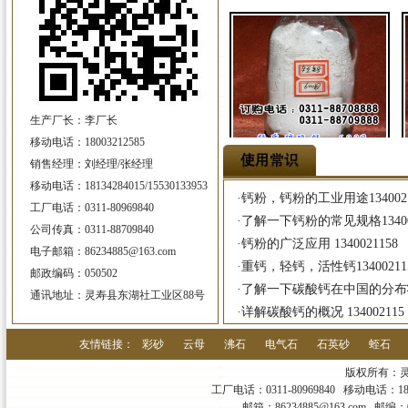
生产厂长：李厂长
移动电话：18003212585
600目轻质碳酸钙
销售经理：刘经理/张经理
移动电话：18134284015/15530133953
·
钙粉，钙粉的工业用途134002
工厂电话：0311-80969840
·
了解一下钙粉的常见规格13400
公司传真：0311-88709840
·
钙粉的广泛应用 1340021158
电子邮箱：86234885@163.com
·
重钙，轻钙，活性钙13400211
邮政编码：050502
·
了解一下碳酸钙在中国的分布状
通讯地址：灵寿县东湖社工业区88号
·
详解碳酸钙的概况 134002115
活性碳酸钙
友情链接：
彩砂
云母
沸石
电气石
石英砂
蛭石
版权所有：
工厂电话：0311-80969840 移动电话：180032
邮箱：86234885@163.com 邮编：050